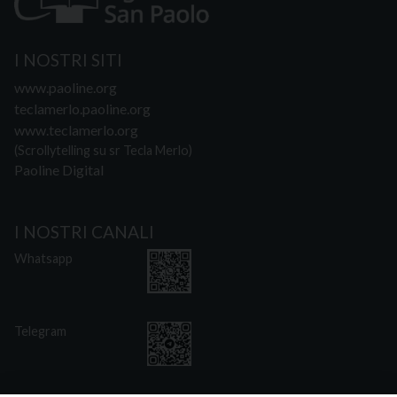
I NOSTRI SITI
www.paoline.org
teclamerlo.paoline.org
www.teclamerlo.org
(Scrollytelling su sr Tecla Merlo)
Paoline Digital
I NOSTRI CANALI
Whatsapp
Telegram