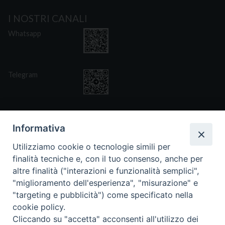
I NOSTRI CANALI
Whatsapp
Telegram
Informativa
Utilizziamo cookie o tecnologie simili per
CONTATTI
finalità tecniche e, con il tuo consenso, anche per
Via San Giovanni Eudes 25, Roma
altre finalità ("interazioni e funzionalità semplici",
06. 661.30.39
"miglioramento dell'esperienza", "misurazione" e
fsp@paoline.org
"targeting e pubblicità") come specificato nella
cookie policy.
- Privacy Policy
- Cookie Policy
Cliccando su "accetta" acconsenti all'utilizzo dei