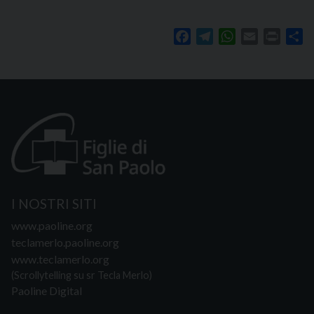
Facebook
Telegram
WhatsApp
Email
Print
Sh
I NOSTRI SITI
www.paoline.org
teclamerlo.paoline.org
www.teclamerlo.org
(Scrollytelling su sr Tecla Merlo)
Paoline Digital