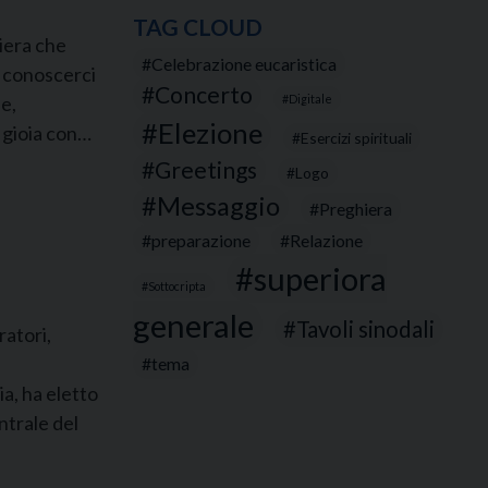
TAG CLOUD
hiera che
Celebrazione eucaristica
i, conoscerci
Concerto
ne,
Digitale
Elezione
 gioia con…
Esercizi spirituali
Greetings
Logo
Messaggio
Preghiera
preparazione
Relazione
superiora
Sottocripta
generale
Tavoli sinodali
ratori,
tema
a, ha eletto
ntrale del