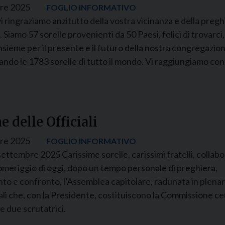
re 2025
FOGLIO INFORMATIVO
i ringraziamo anzitutto della vostra vicinanza e della preg
. Siamo 57 sorelle provenienti da 50 Paesi, felici di trovarc
nsieme per il presente e il futuro della nostra congregazio
ndo le 1783 sorelle di tutto il mondo. Vi raggiungiamo con
e delle Officiali
re 2025
FOGLIO INFORMATIVO
settembre 2025 Carissime sorelle, carissimi fratelli, collabo
pomeriggio di oggi, dopo un tempo personale di preghiera,
to e confronto, l’Assemblea capitolare, radunata in plenari
iali che, con la Presidente, costituiscono la Commissione ce
le due scrutatrici.