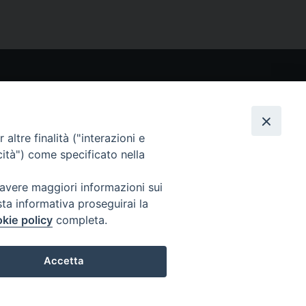
CONTATTI
Via San Giovanni Eudes 25, Roma
06. 661.30.39
altre finalità ("interazioni e
fsp@paoline.org
cità") come specificato nella
- Privacy Policy
- Cookie Policy
 avere maggiori informazioni sui
- Aggiorna Preferenze Cookies
sta informativa proseguirai la
kie policy
completa.
Accetta
Preferenze Cookie