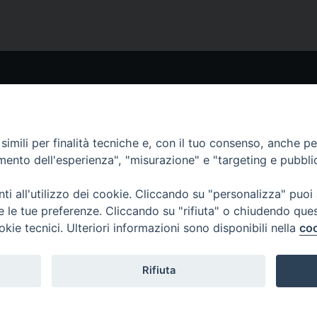
STRI SITI
I NOSTRI CANALI
aoline.org
Whatsapp
erlo.paoline.org
imili per finalità tecniche e, con il tuo consenso, anche per 
eclamerlo.org
amento dell'esperienza", "misurazione" e "targeting e pubbli
ytelling su sr Tecla Merlo)
Telegram
e Digital
i all'utilizzo dei cookie. Cliccando su "personalizza" puoi
re le tue preferenze. Cliccando su "rifiuta" o chiudendo que
okie tecnici. Ulteriori informazioni sono disponibili nella
coo
Rifiuta
Copyright © 2025 Capitolo Generale FSP 2025