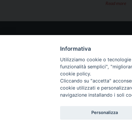
Read more
I NO
www.p
Informativa
teclam
Utilizziamo cookie o tecnologie s
www.t
funzionalità semplici", "miglior
(Scroll
cookie policy.
Paolin
Cliccando su "accetta" acconsent
cookie utilizzati e personalizza
navigazione installando i soli co
Personalizza