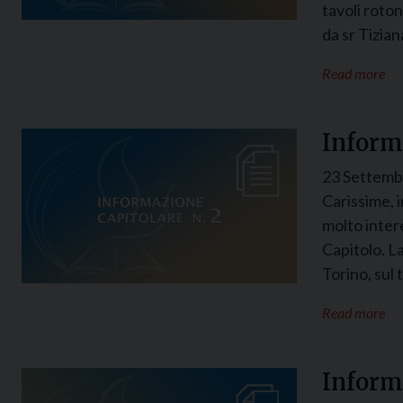
tavoli roto
da sr Tizia
Read more
Informa
23 Settemb
Carissime, i
molto inter
Capitolo. L
Torino, sul
Read more
Informa