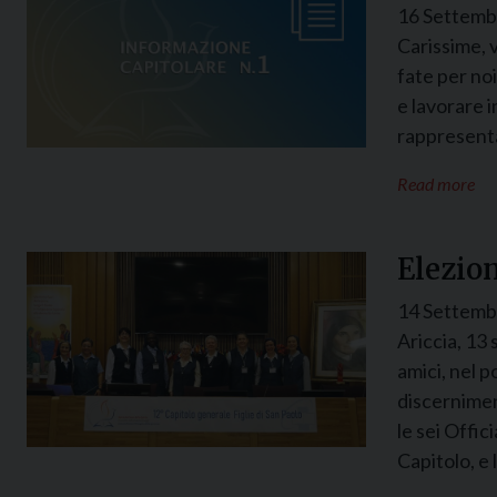
16 Settemb
Carissime, v
fate per noi
e lavorare i
rappresenta
Read more
Elezion
14 Settemb
Ariccia, 13 
amici, nel 
discernimen
le sei Offic
Capitolo, e 