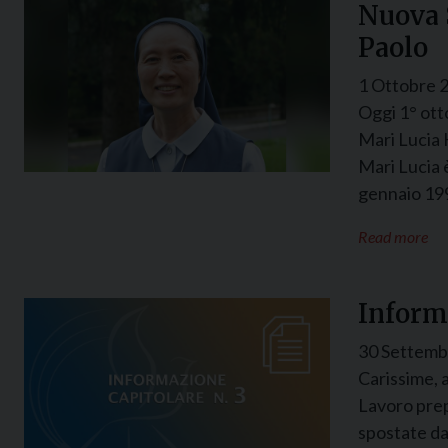
Nuova S
Paolo
1 Ottobre 
Oggi 1° otto
Mari Lucia 
Mari Lucia 
gennaio 19
Read more
Informa
30 Settemb
Carissime, 
Lavoro prep
spostate da