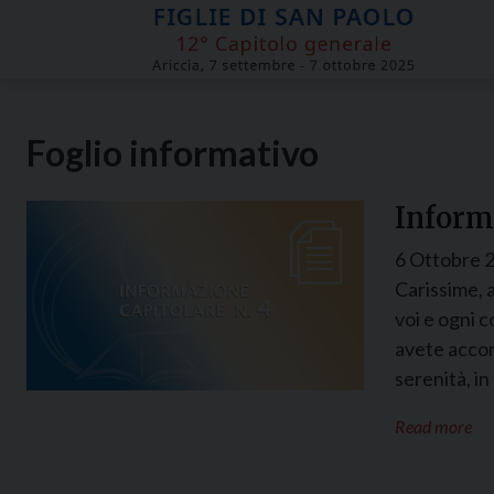
Skip
to
content
Foglio informativo
Informa
6 Ottobre 
Carissime, 
voi e ogni c
avete acco
serenità, i
Read more