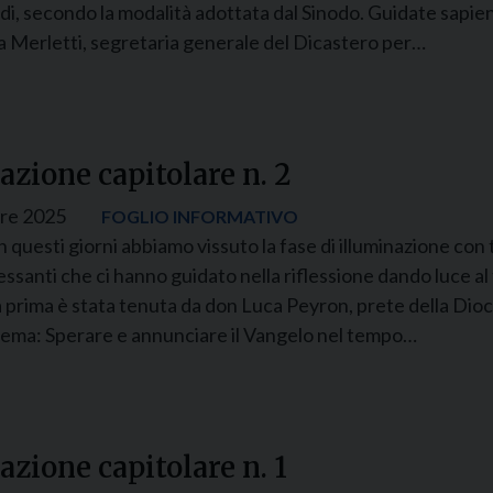
ndi, secondo la modalità adottata dal Sinodo. Guidate sap
na Merletti, segretaria generale del Dicastero per…
zione capitolare n. 2
re 2025
FOGLIO INFORMATIVO
n questi giorni abbiamo vissuto la fase di illuminazione con 
essanti che ci hanno guidato nella riflessione dando luce al
a prima è stata tenuta da don Luca Peyron, prete della Dioc
 tema: Sperare e annunciare il Vangelo nel tempo…
zione capitolare n. 1