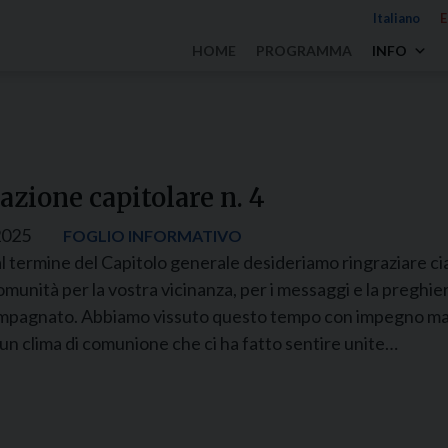
Italiano
E
HOME
PROGRAMMA
INFO
zione capitolare n. 4
2025
FOGLIO INFORMATIVO
al termine del Capitolo generale desideriamo ringraziare ci
omunità per la vostra vicinanza, per i messaggi e la preghier
mpagnato. Abbiamo vissuto questo tempo con impegno ma
n un clima di comunione che ci ha fatto sentire unite…