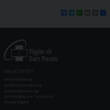
Facebook
Telegram
WhatsApp
Email
Print
Sh
I NOSTRI SITI
www.paoline.org
teclamerlo.paoline.org
www.teclamerlo.org
(Scrollytelling su sr Tecla Merlo)
Paoline Digital