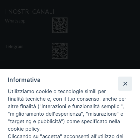
I NOSTRI CANALI
Whatsapp
Telegram
Informativa
Utilizziamo cookie o tecnologie simili per
CONTATTI
finalità tecniche e, con il tuo consenso, anche per
Via San Giovanni Eudes 25, Roma
altre finalità ("interazioni e funzionalità semplici",
06. 661.30.39
"miglioramento dell'esperienza", "misurazione" e
fsp@paoline.org
"targeting e pubblicità") come specificato nella
cookie policy.
- Privacy Policy
- Cookie Policy
Cliccando su "accetta" acconsenti all'utilizzo dei