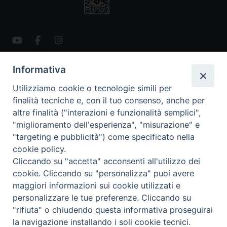
Informativa
CONTATTI
Via San Giovanni Eudes 25, Roma
Utilizziamo cookie o tecnologie simili per
06. 661.30.39
finalità tecniche e, con il tuo consenso, anche per
fsp@paoline.org
altre finalità ("interazioni e funzionalità semplici",
"miglioramento dell'esperienza", "misurazione" e
- Privacy Policy
"targeting e pubblicità") come specificato nella
- Cookie Policy
cookie policy.
- Aggiorna Preferenze Cookies
Cliccando su "accetta" acconsenti all'utilizzo dei
cookie. Cliccando su "personalizza" puoi avere
maggiori informazioni sui cookie utilizzati e
personalizzare le tue preferenze. Cliccando su
Copyright © 2025 Capitolo Generale FSP 2025
"rifiuta" o chiudendo questa informativa proseguirai
la navigazione installando i soli cookie tecnici.