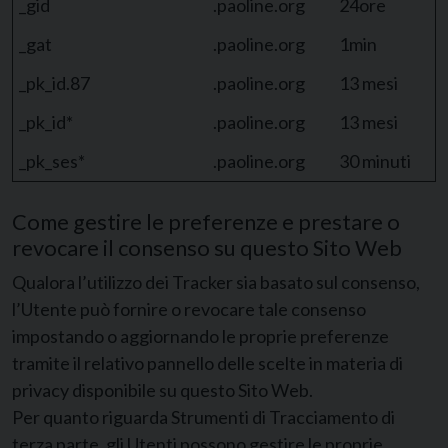
_gid
.paoline.org
24ore
_gat
.paoline.org
1min
_pk_id.87
.paoline.org
13 mesi
_pk_id*
.paoline.org
13 mesi
_pk_ses*
.paoline.org
30 minuti
Come gestire le preferenze e prestare o
revocare il consenso su questo Sito Web
Qualora l’utilizzo dei Tracker sia basato sul consenso,
l’Utente può fornire o revocare tale consenso
impostando o aggiornando le proprie preferenze
tramite il relativo pannello delle scelte in materia di
privacy disponibile su questo Sito Web.
Per quanto riguarda Strumenti di Tracciamento di
terza parte, gli Utenti possono gestire le proprie