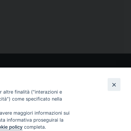
CONTATTI
Via San Giovanni Eudes 25, Roma
06. 661.30.39
altre finalità ("interazioni e
fsp@paoline.org
cità") come specificato nella
- Privacy Policy
- Cookie Policy
 avere maggiori informazioni sui
- Aggiorna Preferenze Cookies
sta informativa proseguirai la
kie policy
completa.