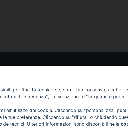
STRI SITI
I NOSTRI CANALI
aoline.org
Whatsapp
erlo.paoline.org
imili per finalità tecniche e, con il tuo consenso, anche per 
eclamerlo.org
amento dell'esperienza", "misurazione" e "targeting e pubbli
ytelling su sr Tecla Merlo)
Telegram
e Digital
i all'utilizzo dei cookie. Cliccando su "personalizza" puoi
re le tue preferenze. Cliccando su "rifiuta" o chiudendo que
okie tecnici. Ulteriori informazioni sono disponibili nella
coo