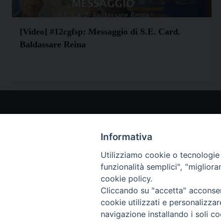
[Video] #12cgfsp: Messaggio di S.E. Card.
Baldassare Reina
I NO
www.p
Informativa
teclam
Utilizziamo cookie o tecnologie s
www.t
funzionalità semplici", "miglior
(Scroll
cookie policy.
Paolin
Cliccando su "accetta" acconsent
cookie utilizzati e personalizza
navigazione installando i soli co