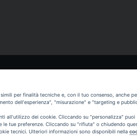
STRI SITI
I NOSTRI CANALI
aoline.org
Whatsapp
erlo.paoline.org
imili per finalità tecniche e, con il tuo consenso, anche per 
eclamerlo.org
amento dell'esperienza", "misurazione" e "targeting e pubbli
ytelling su sr Tecla Merlo)
Telegram
e Digital
i all'utilizzo dei cookie. Cliccando su "personalizza" puoi
re le tue preferenze. Cliccando su "rifiuta" o chiudendo que
okie tecnici. Ulteriori informazioni sono disponibili nella
coo