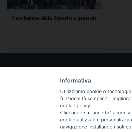
Conclusione della Superiora generale
I NO
www.p
Informativa
teclam
Utilizziamo cookie o tecnologie s
www.t
funzionalità semplici", "miglior
(Scroll
cookie policy.
Paolin
Cliccando su "accetta" acconsent
cookie utilizzati e personalizza
navigazione installando i soli co