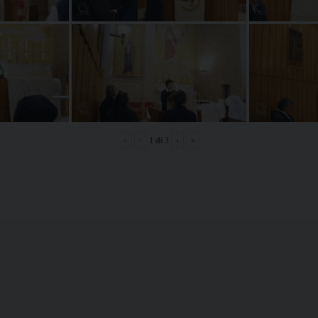
«
‹
›
»
1
di
3