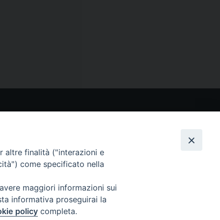
CONTATTI
Via San Giovanni Eudes 25, Roma
06. 661.30.39
altre finalità ("interazioni e
fsp@paoline.org
cità") come specificato nella
- Privacy Policy
- Cookie Policy
 avere maggiori informazioni sui
- Aggiorna Preferenze Cookies
sta informativa proseguirai la
kie policy
completa.