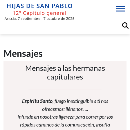
Skip
to
content
Mensajes
Mensajes a las hermanas
capitulares
Espíritu Santo
, fuego inextinguible a ti nos
ofrecemos: llénanos. ...
Infunde en nosotras ligereza para correr por los
rápidos caminos de la comunicación, insufla