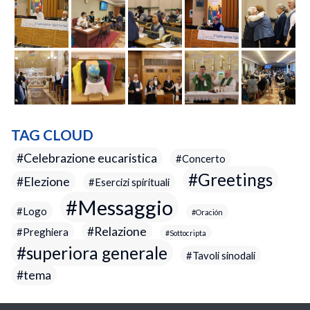
TAG CLOUD
Celebrazione eucaristica
Concerto
Greetings
Elezione
Esercizi spirituali
Messaggio
Logo
Oración
Relazione
Preghiera
Sottocripta
superiora generale
Tavoli sinodali
tema