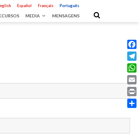
nglish
Español
Français
Português
ECURSOS
MEDIA
MENSAGENS
Fac
Tele
Wha
Emai
Prin
Shar