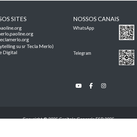
OS SITES
NOSSOS CANAIS
aoline.org
WhatsApp
erlo.paoline.org
eclamerlo.org
ytelling su sr Tecla Merlo)
e Digital
Telegram
Copyright © 2025 Capitolo Generale FSP 2025
Italiano
English
Español
Français
Português