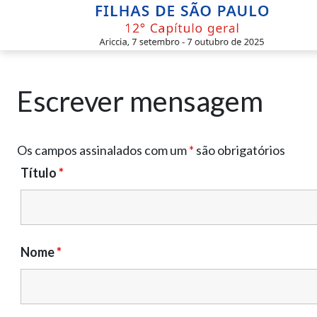
Skip
to
content
Escrever mensagem
Os campos assinalados com um
*
são obrigatórios
Título
*
Nome
*