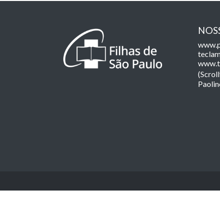
NOSS
www.p
teclam
www.t
(Scroll
Paolin