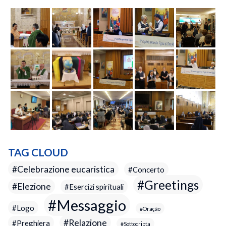
TAG CLOUD
Celebrazione eucaristica
Concerto
Greetings
Elezione
Esercizi spirituali
Messaggio
Logo
Oração
Relazione
Preghiera
Sottocripta