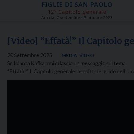
Skip
to
content
[Video] “Effatà!” Il Capitolo g
20 Settembre 2025
MEDIA
VIDEO
Sr Jolanta Kafka, rmi ci lascia un messaggio sul tema.
“Effatà!”. Il Capitolo generale: ascolto del grido dell’u