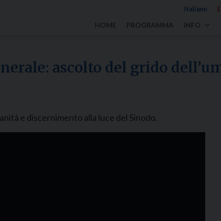
Italiano
E
HOME
PROGRAMMA
INFO
enerale: ascolto del grido dell’u
manità e discernimento alla luce del Sinodo.