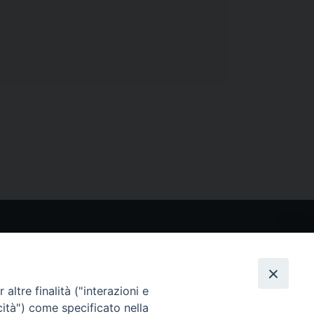
CONTATTI
Via San Giovanni Eudes 25, Roma
06. 661.30.39
altre finalità ("interazioni e
fsp@paoline.org
cità") come specificato nella