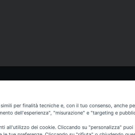
STRI SITI
I NOSTRI CANALI
aoline.org
Whatsapp
erlo.paoline.org
imili per finalità tecniche e, con il tuo consenso, anche per 
eclamerlo.org
amento dell'esperienza", "misurazione" e "targeting e pubbli
ytelling su sr Tecla Merlo)
Telegram
e Digital
i all'utilizzo dei cookie. Cliccando su "personalizza" puoi
re le tue preferenze. Cliccando su "rifiuta" o chiudendo que