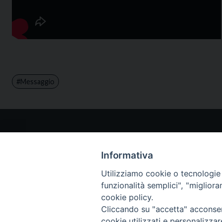
Messaggio
I NO
www.p
Informativa
teclam
Utilizziamo cookie o tecnologie s
www.t
funzionalità semplici", "miglior
(Scroll
cookie policy.
Paolin
Cliccando su "accetta" acconsent
cookie utilizzati e personalizza