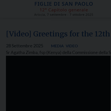
Skip
to
content
[Video] Greetings for the 12t
28 Settembre 2025
MEDIA
VIDEO
Sr Agatha Zimba, fsp (Kenya) della Commissione della Sp