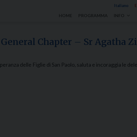
Italiano
E
HOME
PROGRAMMA
INFO
h General Chapter – Sr Agatha Z
eranza delle Figlie di San Paolo, saluta e incoraggia le de