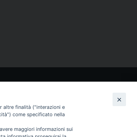
CONTATTI
Via San Giovanni Eudes 25, Roma
06. 661.30.39
altre finalità ("interazioni e
fsp@paoline.org
cità") come specificato nella
- Privacy Policy
- Cookie Policy
 avere maggiori informazioni sui
- Aggiorna Preferenze Cookies
sta informativa proseguirai la