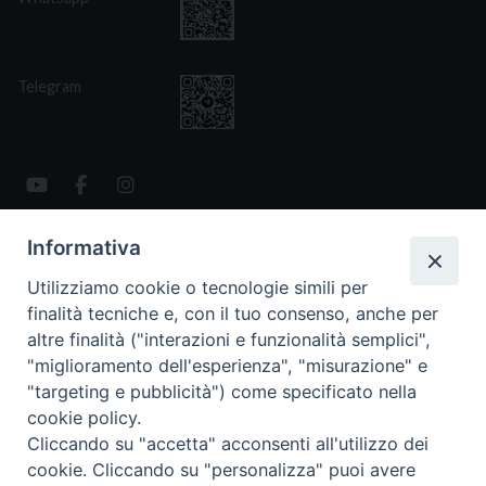
Telegram
Informativa
CONTATTI
Via San Giovanni Eudes 25, Roma
Utilizziamo cookie o tecnologie simili per
06. 661.30.39
finalità tecniche e, con il tuo consenso, anche per
fsp@paoline.org
altre finalità ("interazioni e funzionalità semplici",
"miglioramento dell'esperienza", "misurazione" e
- Privacy Policy
"targeting e pubblicità") come specificato nella
- Cookie Policy
cookie policy.
- Aggiorna Preferenze Cookies
Cliccando su "accetta" acconsenti all'utilizzo dei
cookie. Cliccando su "personalizza" puoi avere