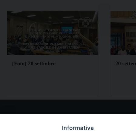
[Foto] 20 settmbre
20 sette
I NO
www.p
Informativa
teclam