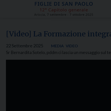
Skip
to
content
[Video] La Formazione integra
22 Settembre 2025
MEDIA
VIDEO
Sr Bernardita Sotelo, pddm ci lascia un messaggio sul 