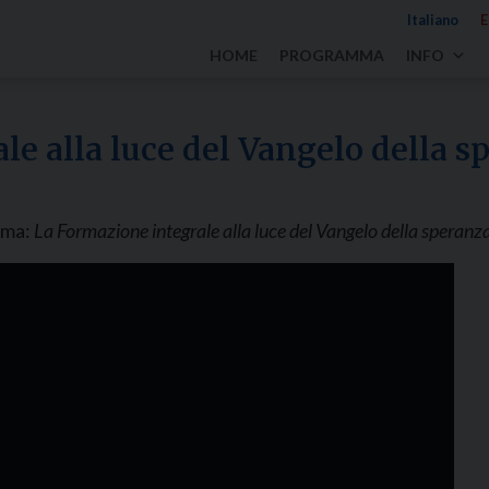
Italiano
E
HOME
PROGRAMMA
INFO
le alla luce del Vangelo della s
tema:
La Formazione integrale alla luce del Vangelo della speranz