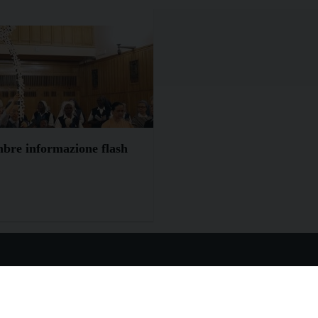
mbre informazione flash
STRI SITI
I NOSTRI CANALI
aoline.org
Whatsapp
erlo.paoline.org