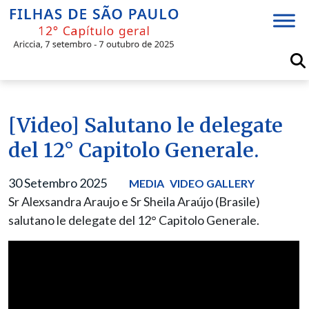
Skip
to
content
[Video] Salutano le delegate
del 12° Capitolo Generale.
30 Setembro 2025
MEDIA
VIDEO GALLERY
Sr Alexsandra Araujo e Sr Sheila Araújo (Brasile)
salutano le delegate del 12° Capitolo Generale.