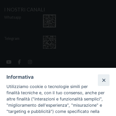
I NOSTRI CANALI
Whatsapp
Telegram
Informativa
CONTATTI
Via San Giovanni Eudes 25, Roma
Utilizziamo cookie o tecnologie simili per
06. 661.30.39
finalità tecniche e, con il tuo consenso, anche per
fsp@paoline.org
altre finalità ("interazioni e funzionalità semplici",
"miglioramento dell'esperienza", "misurazione" e
- Privacy Policy
"targeting e pubblicità") come specificato nella
- Cookie Policy