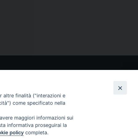
CONTATTI
Via San Giovanni Eudes 25, Roma
06. 661.30.39
altre finalità ("interazioni e
fsp@paoline.org
cità") come specificato nella
- Privacy Policy
- Cookie Policy
 avere maggiori informazioni sui
- Aggiorna Preferenze Cookies
sta informativa proseguirai la
kie policy
completa.