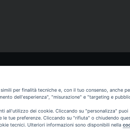
STRI SITI
I NOSTRI CANALI
aoline.org
Whatsapp
erlo.paoline.org
imili per finalità tecniche e, con il tuo consenso, anche per 
eclamerlo.org
amento dell'esperienza", "misurazione" e "targeting e pubbli
ytelling su sr Tecla Merlo)
Telegram
e Digital
i all'utilizzo dei cookie. Cliccando su "personalizza" puoi
re le tue preferenze. Cliccando su "rifiuta" o chiudendo que
okie tecnici. Ulteriori informazioni sono disponibili nella
coo