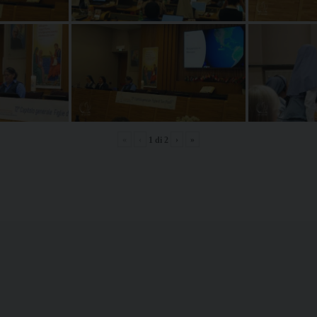
«
‹
›
»
1
di
2