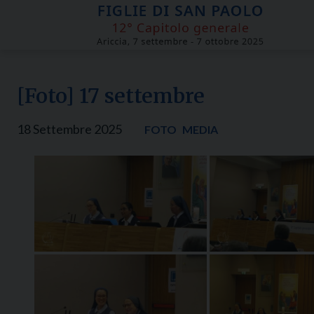
Skip
to
content
[Foto] 17 settembre
18 Settembre 2025
FOTO
MEDIA