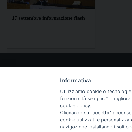
17 settembre informazione flash
I NO
www.p
Informativa
teclam
Utilizziamo cookie o tecnologie s
www.t
funzionalità semplici", "miglior
(Scroll
cookie policy.
Paolin
Cliccando su "accetta" acconsent
cookie utilizzati e personalizza
navigazione installando i soli co