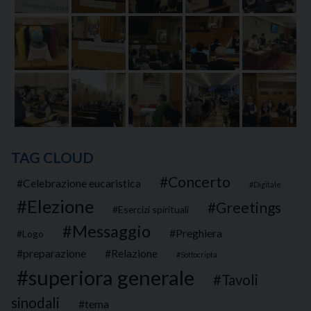
TAG CLOUD
Concerto
Celebrazione eucaristica
Digitale
Elezione
Greetings
Esercizi spirituali
Messaggio
Preghiera
Logo
preparazione
Relazione
Sottocripta
superiora generale
Tavoli
sinodali
tema