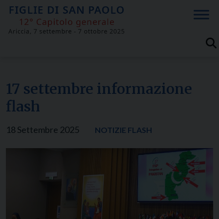
Skip
to
content
17 settembre informazione
flash
18 Settembre 2025
NOTIZIE FLASH