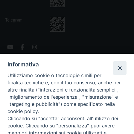
Telegram
Informativa
CONTATTI
Via San Giovanni Eudes 25, Roma
Utilizziamo cookie o tecnologie simili per
06. 661.30.39
finalità tecniche e, con il tuo consenso, anche per
fsp@paoline.org
altre finalità ("interazioni e funzionalità semplici",
"miglioramento dell'esperienza", "misurazione" e
- Privacy Policy
"targeting e pubblicità") come specificato nella
- Cookie Policy
- Aggiorna Preferenze Cookies
cookie policy.
Cliccando su "accetta" acconsenti all'utilizzo dei
cookie. Cliccando su "personalizza" puoi avere
maggiori informazioni sui cookie utilizzati e