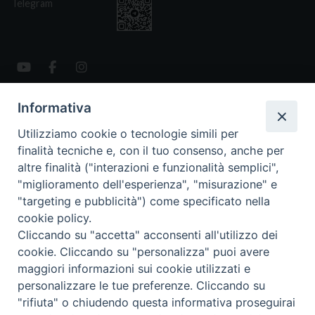
Telegram
Informativa
CONTATTI
Via San Giovanni Eudes 25, Roma
Utilizziamo cookie o tecnologie simili per
06. 661.30.39
finalità tecniche e, con il tuo consenso, anche per
fsp@paoline.org
altre finalità ("interazioni e funzionalità semplici",
"miglioramento dell'esperienza", "misurazione" e
- Privacy Policy
"targeting e pubblicità") come specificato nella
- Cookie Policy
cookie policy.
- Aggiorna Preferenze Cookies
Cliccando su "accetta" acconsenti all'utilizzo dei
cookie. Cliccando su "personalizza" puoi avere
maggiori informazioni sui cookie utilizzati e
personalizzare le tue preferenze. Cliccando su
Copyright © 2025 Capitolo Generale FSP 2025
"rifiuta" o chiudendo questa informativa proseguirai