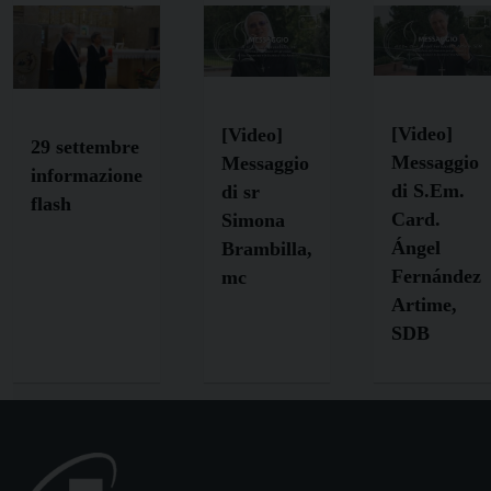
[Video]
[Video]
29 settembre
Messaggio
Messaggio
informazione
di S.Em.
di sr
flash
Card.
Simona
Ángel
Brambilla,
Fernández
mc
Artime,
SDB