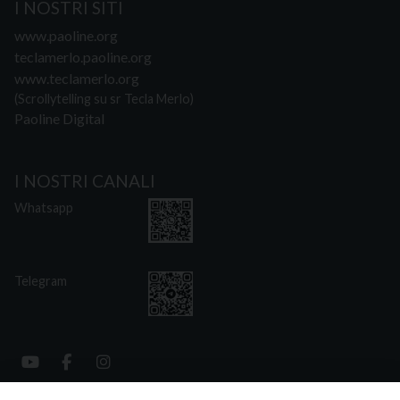
I NOSTRI SITI
www.paoline.org
teclamerlo.paoline.org
www.teclamerlo.org
(Scrollytelling su sr Tecla Merlo)
Paoline Digital
I NOSTRI CANALI
Whatsapp
Telegram