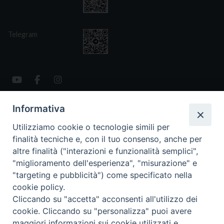
Telegram
Informativa
CONTATTI
Via San Giovanni Eudes 25, Roma
Utilizziamo cookie o tecnologie simili per
06. 661.30.39
finalità tecniche e, con il tuo consenso, anche per
fsp@paoline.org
altre finalità ("interazioni e funzionalità semplici",
"miglioramento dell'esperienza", "misurazione" e
- Privacy Policy
"targeting e pubblicità") come specificato nella
- Cookie Policy
cookie policy.
- Aggiorna Preferenze Cookies
Cliccando su "accetta" acconsenti all'utilizzo dei
cookie. Cliccando su "personalizza" puoi avere
maggiori informazioni sui cookie utilizzati e