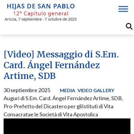
Skip
to
content
[Video] Messaggio di S.Em.
Card. Ángel Fernández
Artime, SDB
30 septiembre 2025
MEDIA
VIDEO GALLERY
Auguri di S.Em. Card. Ángel Fernández Artime, SDB,
Pro-Prefetto del Dicastero per gliIstituti di Vita
Consacratae le Società di Vita Apostolica