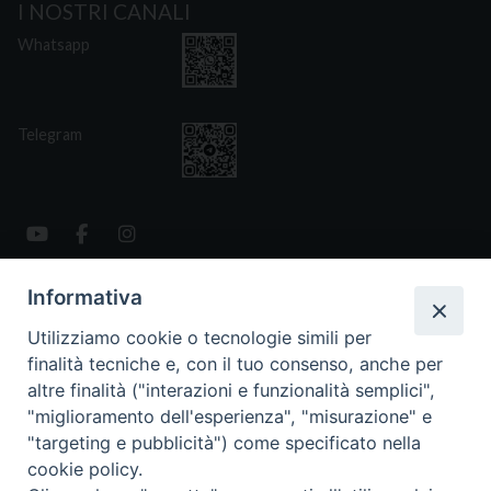
I NOSTRI CANALI
Whatsapp
Telegram
Informativa
CONTATTI
Via San Giovanni Eudes 25, Roma
Utilizziamo cookie o tecnologie simili per
06. 661.30.39
finalità tecniche e, con il tuo consenso, anche per
fsp@paoline.org
altre finalità ("interazioni e funzionalità semplici",
"miglioramento dell'esperienza", "misurazione" e
- Privacy Policy
"targeting e pubblicità") come specificato nella
- Cookie Policy
cookie policy.
- Aggiorna Preferenze Cookies