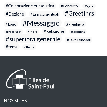
Celebrazione eucaristica
Concerto
Digital
Greetings
Elezione
Esercizi spirituali
Messaggio
Logo
Preghiera
Relazione
preparation
Priere
Sottocripta
superiora generale
Tavoli sinodali
tema
Theme
NOS SITES