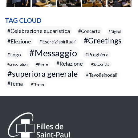
TAG CLOUD
Celebrazione eucaristica
Concerto
Digital
Greetings
Elezione
Esercizi spirituali
Messaggio
Logo
Preghiera
Relazione
preparation
Priere
Sottocripta
superiora generale
Tavoli sinodali
tema
Theme