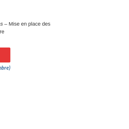
es
– Mise en place des
re
mbre)