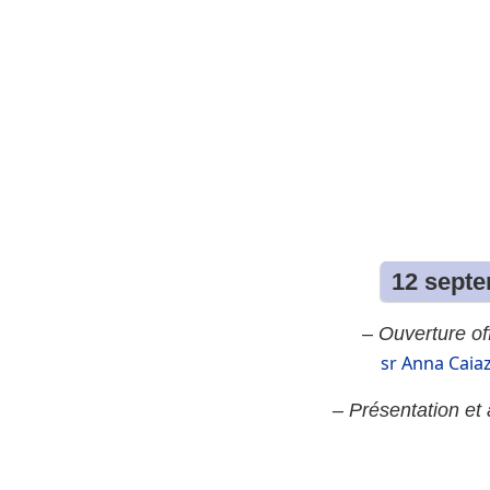
12 septe
–
Ouverture off
sr Anna Caia
–
Présentation et 