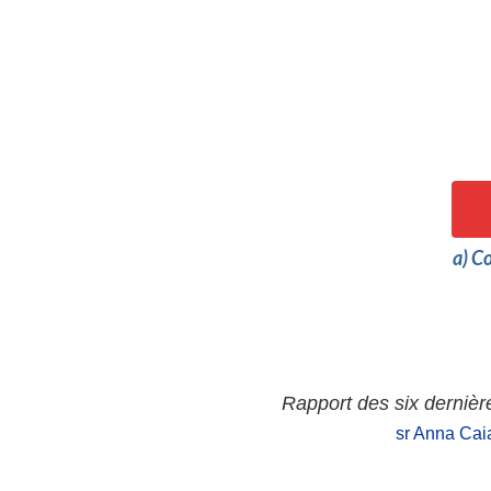
a) C
Rapport des six derniè
sr Anna Cai