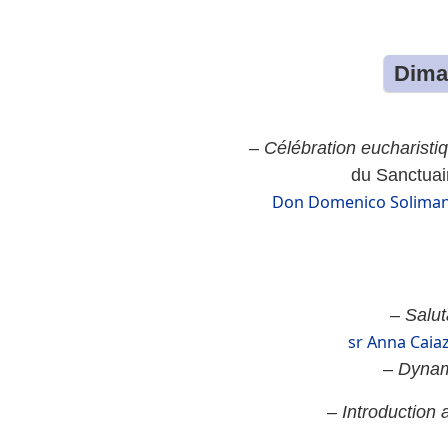
Dima
–
Célébration eucharisti
du Sanctuai
Don Domenico Soliman,
–
Salut
sr Anna Caia
–
Dynam
–
Introduction 