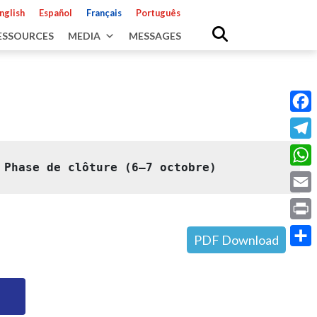
nglish
Español
Français
Português
ESSOURCES
MEDIA
MESSAGES
Fac
Tele
 
Phase de clôture (6–7 octobre)
Wha
Emai
Prin
PDF Download
Shar