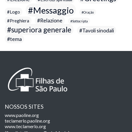
Messaggio
Logo
Oração
Relazione
Preghiera
Sottocripta
superiora generale
Tavoli sinodali
tema
NOSSOS SITES
www.paoline.org
teclamerlo.paoline.org
www.teclamerlo.org