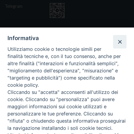
Telegram
Informativa
Utilizziamo cookie o tecnologie simili per
CONTATTI
finalità tecniche e, con il tuo consenso, anche per
Via San Giovanni Eudes 25, Roma
altre finalità ("interazioni e funzionalità semplici",
06. 661.30.39
"miglioramento dell'esperienza", "misurazione" e
fsp@paoline.org
"targeting e pubblicità") come specificato nella
cookie policy.
- Privacy Policy
- Cookie Policy
Cliccando su "accetta" acconsenti all'utilizzo dei
- Aggiorna Preferenze Cookies
cookie. Cliccando su "personalizza" puoi avere
maggiori informazioni sui cookie utilizzati e
personalizzare le tue preferenze. Cliccando su
"rifiuta" o chiudendo questa informativa proseguirai
la navigazione installando i soli cookie tecnici.
Copyright © 2025 Capitolo Generale FSP 2025