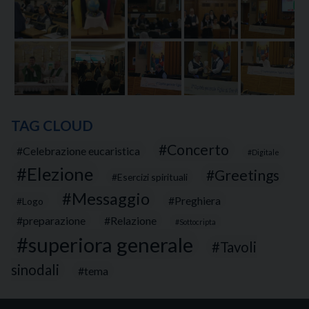
TAG CLOUD
Concerto
Celebrazione eucaristica
Digitale
Elezione
Greetings
Esercizi spirituali
Messaggio
Preghiera
Logo
preparazione
Relazione
Sottocripta
superiora generale
Tavoli
sinodali
tema