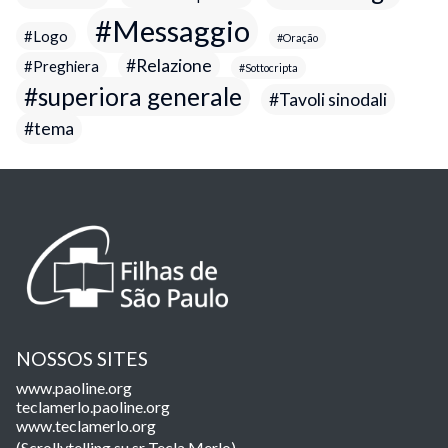
Messaggio
Logo
Oração
Relazione
Preghiera
Sottocripta
superiora generale
Tavoli sinodali
tema
NOSSOS SITES
www.paoline.org
teclamerlo.paoline.org
www.teclamerlo.org
(Scrollytelling su sr Tecla Merlo)