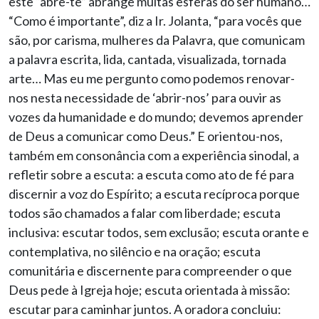
este “abre-te” abrange muitas esferas do ser humano…
“Como é importante”, diz a Ir. Jolanta, “para vocês que
são, por carisma, mulheres da Palavra, que comunicam
a palavra escrita, lida, cantada, visualizada, tornada
arte… Mas eu me pergunto como podemos renovar-
nos nesta necessidade de ‘abrir-nos’ para ouvir as
vozes da humanidade e do mundo; devemos aprender
de Deus a comunicar como Deus.” E orientou-nos,
também em consonância com a experiência sinodal, a
refletir sobre a escuta: a escuta como ato de fé para
discernir a voz do Espírito; a escuta recíproca porque
todos são chamados a falar com liberdade; escuta
inclusiva: escutar todos, sem exclusão; escuta orante e
contemplativa, no silêncio e na oração; escuta
comunitária e discernente para compreender o que
Deus pede à Igreja hoje; escuta orientada à missão:
escutar para caminhar juntos. A oradora concluiu: