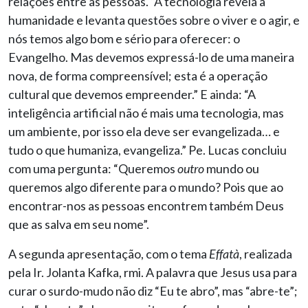
relações entre as pessoas. “A tecnologia revela a
humanidade e levanta questões sobre o viver e o agir, e
nós temos algo bom e sério para oferecer: o
Evangelho. Mas devemos expressá-lo de uma maneira
nova, de forma compreensível; esta é a operação
cultural que devemos empreender.” E ainda: “A
inteligência artificial não é mais uma tecnologia, mas
um ambiente, por isso ela deve ser evangelizada… e
tudo o que humaniza, evangeliza.” Pe. Lucas concluiu
com uma pergunta: “Queremos
outro
mundo ou
queremos algo diferente para o mundo? Pois que ao
encontrar-nos as pessoas encontrem também Deus
que as salva em seu nome”.
A segunda apresentação, com o tema
Effatà
, realizada
pela Ir. Jolanta Kafka, rmi. A palavra que Jesus usa para
curar o surdo-mudo não diz “Eu te abro”, mas “abre-te”;