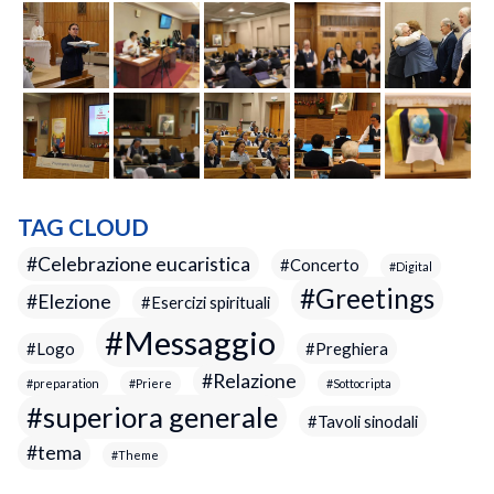
TAG CLOUD
Celebrazione eucaristica
Concerto
Digital
Greetings
Elezione
Esercizi spirituali
Messaggio
Logo
Preghiera
Relazione
preparation
Priere
Sottocripta
superiora generale
Tavoli sinodali
tema
Theme