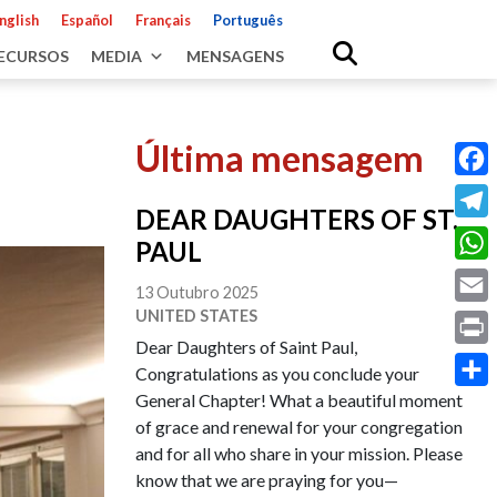
nglish
Español
Français
Português
ECURSOS
MEDIA
MENSAGENS
Última mensagem
Fac
DEAR DAUGHTERS OF ST.
Tele
PAUL
Wha
13 Outubro 2025
UNITED STATES
Emai
Dear Daughters of Saint Paul,
Prin
Congratulations as you conclude your
General Chapter! What a beautiful moment
Shar
of grace and renewal for your congregation
and for all who share in your mission. Please
know that we are praying for you—