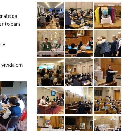
ral e da
ento para
s e
 vivida em