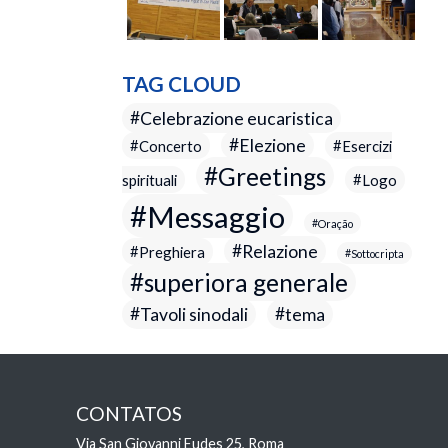
TAG CLOUD
Celebrazione eucaristica
Elezione
Concerto
Esercizi
Greetings
spirituali
Logo
Messaggio
Oração
Relazione
Preghiera
Sottocripta
superiora generale
Tavoli sinodali
tema
CONTATOS
Via San Giovanni Eudes 25, Roma