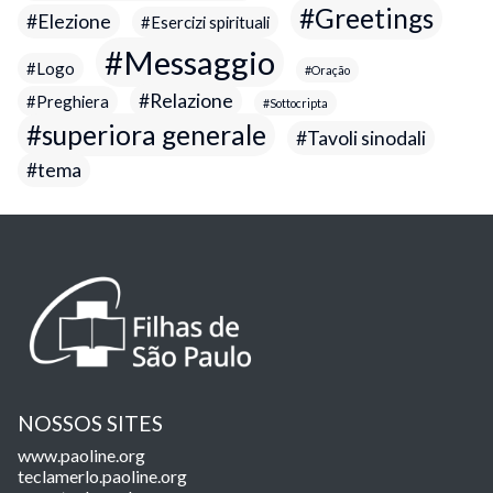
Greetings
Elezione
Esercizi spirituali
Messaggio
Logo
Oração
Relazione
Preghiera
Sottocripta
superiora generale
Tavoli sinodali
tema
NOSSOS SITES
www.paoline.org
teclamerlo.paoline.org