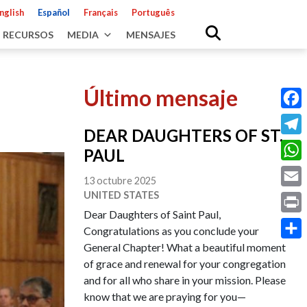
nglish
Español
Français
Português
RECURSOS
MEDIA
MENSAJES
Último mensaje
Fac
DEAR DAUGHTERS OF ST.
Tele
PAUL
Wha
13 octubre 2025
UNITED STATES
Emai
Dear Daughters of Saint Paul,
Prin
Congratulations as you conclude your
General Chapter! What a beautiful moment
Shar
of grace and renewal for your congregation
and for all who share in your mission. Please
know that we are praying for you—