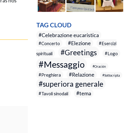
tras nos
TAG CLOUD
Celebrazione eucaristica
Elezione
Concerto
Esercizi
Greetings
spirituali
Logo
Messaggio
Oración
Relazione
Preghiera
Sottocripta
superiora generale
tema
Tavoli sinodali