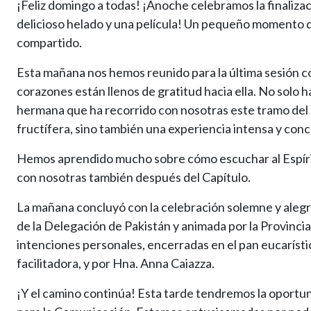
¡Feliz domingo a todas! ¡Anoche celebramos la finaliz
delicioso helado y una película! Un pequeño momento d
compartido.
Esta mañana nos hemos reunido para la última sesión con
corazones están llenos de gratitud hacia ella. No solo 
hermana que ha recorrido con nosotras este tramo del 
fructífera, sino también una experiencia intensa y concr
Hemos aprendido mucho sobre cómo escuchar al Espírit
con nosotras también después del Capítulo.
La mañana concluyó con la celebración solemne y alegr
de la Delegación de Pakistán y animada por la Provinc
intenciones personales, encerradas en el pan eucarístic
facilitadora, y por Hna. Anna Caiazza.
¡Y el camino continúa! Esta tarde tendremos la oportun