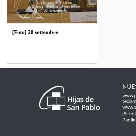
[Foto] 28 settembre
NUE
www.p
teclam
www.t
(Scroll
Paolin