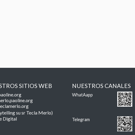
STROS SITIOS WEB
NUESTROS CANALES
aoline.org
WhatAapp
erlo.paoline.org
eclamerlo.org
ytelling su sr Tecla Merlo)
e Digital
Telegram