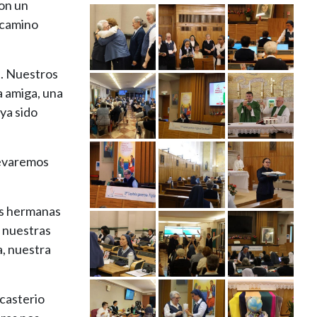
con un
 camino
i. Nuestros
a amiga, una
ya sido
levaremos
as hermanas
, nuestras
a, nuestra
icasterio