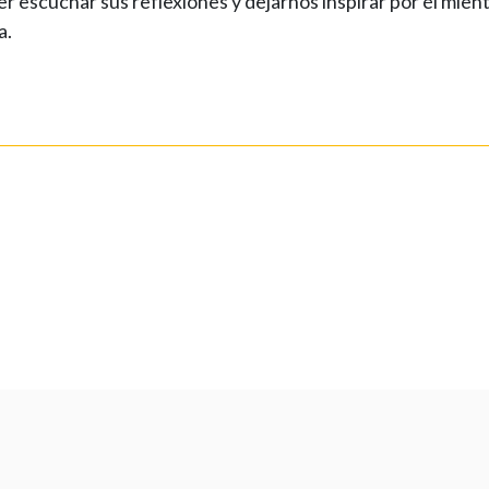
 escuchar sus reflexiones y dejarnos inspirar por él mien
a.