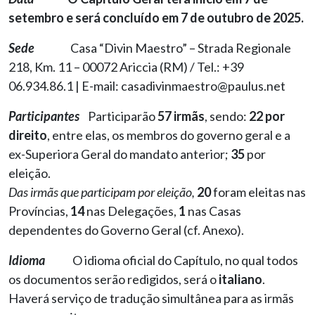
setembro e será concluído em 7 de outubro de 2025.
Sede
Casa “Divin Maestro” – Strada Regionale
218, Km. 11 – 00072 Ariccia (RM) / Tel.: +39
06.934.86.1 | E-mail:
casadivinmaestro@paulus.net
Participantes
Participarão
57 irmãs
, sendo:
22 por
direito
, entre elas, os membros do governo geral e a
ex-Superiora Geral do mandato anterior;
35
por
eleição.
Das irmãs que participam por eleição,
20
foram eleitas nas
Províncias,
14
nas Delegações,
1
nas Casas
dependentes do Governo Geral (cf. Anexo).
Idioma
O idioma oficial do Capítulo, no qual todos
os documentos serão redigidos, será o
italiano
.
Haverá serviço de tradução simultânea para as irmãs