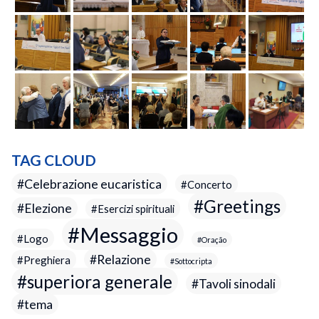
TAG CLOUD
Celebrazione eucaristica
Concerto
Greetings
Elezione
Esercizi spirituali
Messaggio
Logo
Oração
Relazione
Preghiera
Sottocripta
superiora generale
Tavoli sinodali
tema