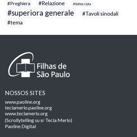
Relazione
Preghiera
Sottocripta
superiora generale
Tavoli sinodali
tema
NOSSOS SITES
www.paoline.org
teclamerlo.paoline.org
www.teclamerlo.org
(Scrollytelling su sr Tecla Merlo)
Paoline Digital