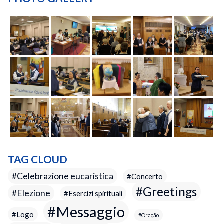
TAG CLOUD
Celebrazione eucaristica
Concerto
Greetings
Elezione
Esercizi spirituali
Messaggio
Logo
Oração