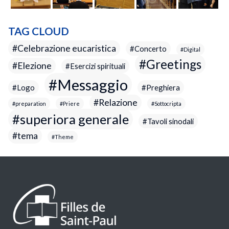
TAG CLOUD
Celebrazione eucaristica
Concerto
Digital
Greetings
Elezione
Esercizi spirituali
Messaggio
Logo
Preghiera
Relazione
preparation
Priere
Sottocripta
superiora generale
Tavoli sinodali
tema
Theme