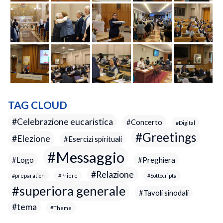
TAG CLOUD
Celebrazione eucaristica
Concerto
Digital
Greetings
Elezione
Esercizi spirituali
Messaggio
Logo
Preghiera
Relazione
preparation
Priere
Sottocripta
superiora generale
Tavoli sinodali
tema
Theme