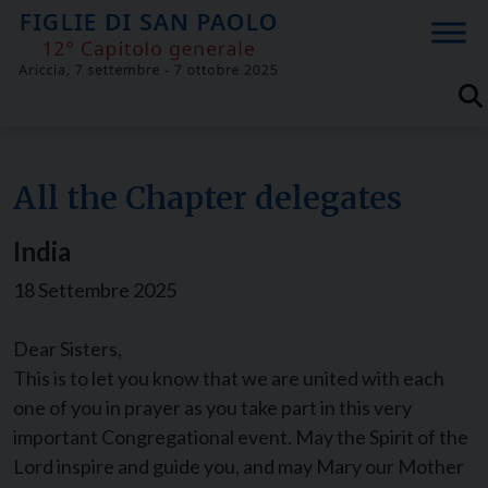
Skip
to
content
All the Chapter delegates
India
18 Settembre 2025
Dear Sisters,
This is to let you know that we are united with each
one of you in prayer as you take part in this very
important Congregational event. May the Spirit of the
Lord inspire and guide you, and may Mary our Mother