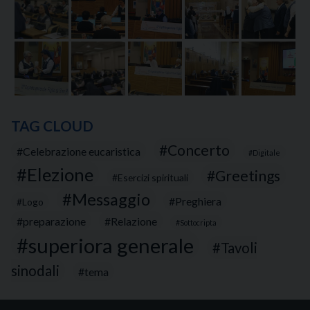
TAG CLOUD
Concerto
Celebrazione eucaristica
Digitale
Elezione
Greetings
Esercizi spirituali
Messaggio
Preghiera
Logo
preparazione
Relazione
Sottocripta
superiora generale
Tavoli
sinodali
tema