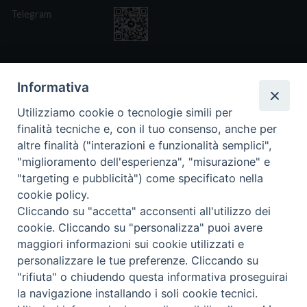
Telegram
Informativa
Utilizziamo cookie o tecnologie simili per
CONTATTI
finalità tecniche e, con il tuo consenso, anche per
Via San Giovanni Eudes 25, Roma
altre finalità ("interazioni e funzionalità semplici",
06. 661.30.39
"miglioramento dell'esperienza", "misurazione" e
fsp@paoline.org
"targeting e pubblicità") come specificato nella
cookie policy.
- Privacy Policy
- Cookie Policy
Cliccando su "accetta" acconsenti all'utilizzo dei
- Aggiorna Preferenze Cookies
cookie. Cliccando su "personalizza" puoi avere
maggiori informazioni sui cookie utilizzati e
personalizzare le tue preferenze. Cliccando su
"rifiuta" o chiudendo questa informativa proseguirai
la navigazione installando i soli cookie tecnici.
Copyright © 2025 Capitolo Generale FSP 2025