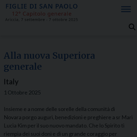
Skip
to
content
Alla nuova Superiora
generale
Italy
1 Ottobre 2025
Insieme e a nome delle sorelle della comunità di
Novara porgo auguri, benedizioni e preghiere a sr Mari
Lucia Kim per il suo nuovo mandato. Che lo Spirito ti
riempia dei suoi doni e di un grande coraggio per