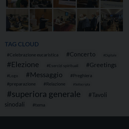
TAG CLOUD
Concerto
Celebrazione eucaristica
Digitale
Elezione
Greetings
Esercizi spirituali
Messaggio
Preghiera
Logo
preparazione
Relazione
Sottocripta
superiora generale
Tavoli
sinodali
tema