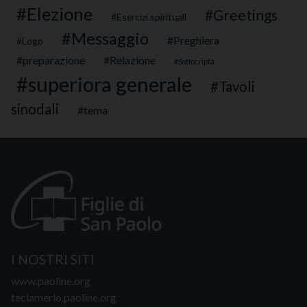
Elezione
Greetings
Esercizi spirituali
Messaggio
Preghiera
Logo
preparazione
Relazione
Sottocripta
superiora generale
Tavoli
sinodali
tema
I NOSTRI SITI
www.paoline.org
teclamerlo.paoline.org