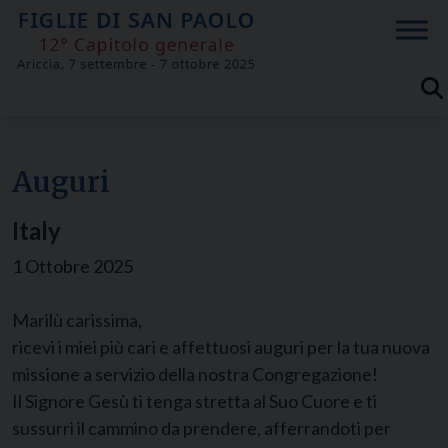
Skip
to
content
Auguri
Italy
1 Ottobre 2025
Marilù carissima,
ricevi i miei più cari e affettuosi auguri per la tua nuova
missione a servizio della nostra Congregazione!
Il Signore Gesù ti tenga stretta al Suo Cuore e ti
sussurri il cammino da prendere, afferrandoti per