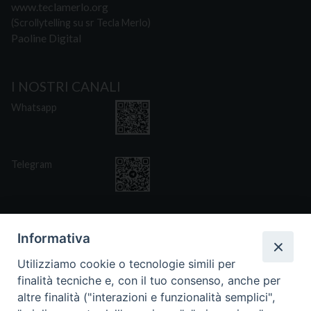
www.teclamerlo.org
(Scrollytelling su sr Tecla Merlo)
Paoline Digital
I NOSTRI CANALI
Whatsapp
Telegram
Informativa
Utilizziamo cookie o tecnologie simili per
CONTATTI
finalità tecniche e, con il tuo consenso, anche per
Via San Giovanni Eudes 25, Roma
altre finalità ("interazioni e funzionalità semplici",
06. 661.30.39