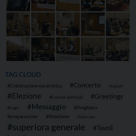
TAG CLOUD
Concerto
Celebrazione eucaristica
Digitale
Elezione
Greetings
Esercizi spirituali
Messaggio
Preghiera
Logo
preparazione
Relazione
Sottocripta
superiora generale
Tavoli