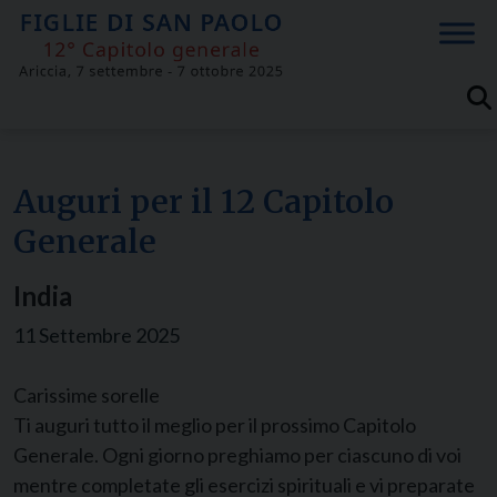
Skip
to
content
Auguri per il 12 Capitolo
Generale
India
11 Settembre 2025
Carissime sorelle
Ti auguri tutto il meglio per il prossimo Capitolo
Generale. Ogni giorno preghiamo per ciascuno di voi
mentre completate gli esercizi spirituali e vi preparate