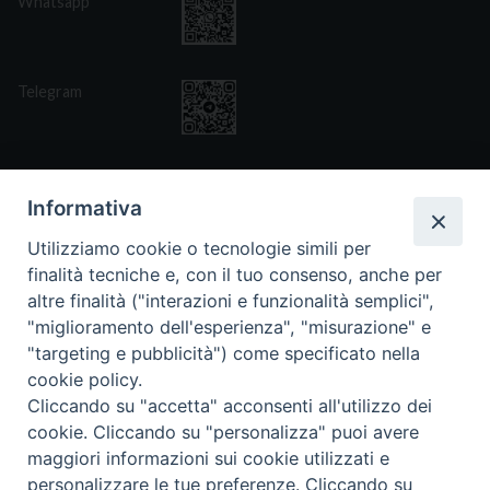
Whatsapp
Telegram
Informativa
Utilizziamo cookie o tecnologie simili per
CONTATTI
finalità tecniche e, con il tuo consenso, anche per
Via San Giovanni Eudes 25, Roma
altre finalità ("interazioni e funzionalità semplici",
06. 661.30.39
"miglioramento dell'esperienza", "misurazione" e
fsp@paoline.org
"targeting e pubblicità") come specificato nella
cookie policy.
- Privacy Policy
- Cookie Policy
Cliccando su "accetta" acconsenti all'utilizzo dei
- Aggiorna Preferenze Cookies
cookie. Cliccando su "personalizza" puoi avere
maggiori informazioni sui cookie utilizzati e
personalizzare le tue preferenze. Cliccando su