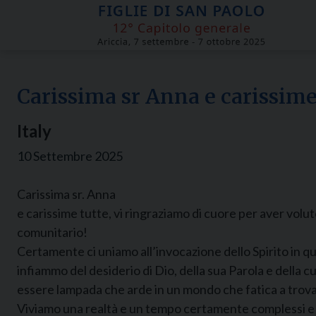
Skip
to
content
Carissima sr Anna e carissime
Italy
10 Settembre 2025
Carissima sr. Anna
e carissime tutte, vi ringraziamo di cuore per aver volut
comunitario!
Certamente ci uniamo all’invocazione dello Spirito in
infiammo del desiderio di Dio, della sua Parola e della 
essere lampada che arde in un mondo che fatica a trovar
Viviamo una realtà e un tempo certamente complessi e c