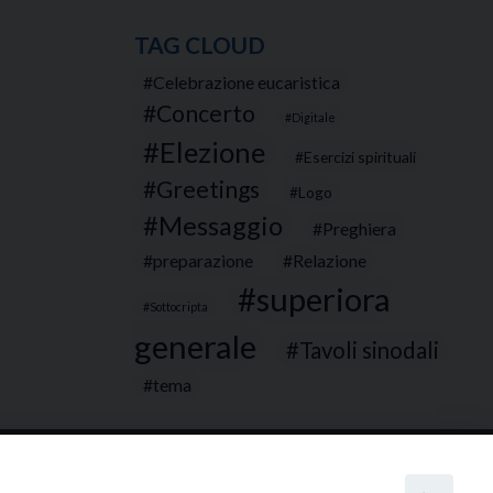
TAG CLOUD
Celebrazione eucaristica
Concerto
Digitale
Elezione
Esercizi spirituali
Greetings
Logo
Messaggio
Preghiera
preparazione
Relazione
superiora
Sottocripta
generale
Tavoli sinodali
tema