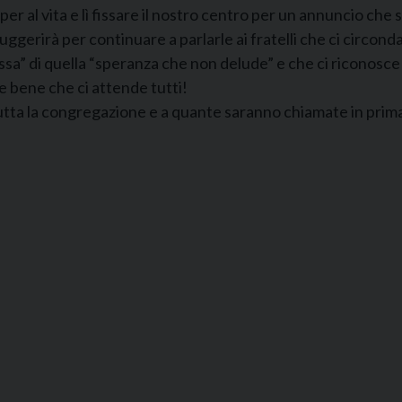
r al vita e lì fissare il nostro centro per un annuncio che s
suggerirà per continuare a parlarle ai fratelli che ci circond
ssa” di quella “speranza che non delude” e che ci riconosce t
 e bene che ci attende tutti!
tutta la congregazione e a quante saranno chiamate in prim