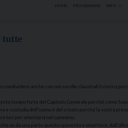
HOME
PROGRAMMA
INFO
 tutte
o condividere anche con noi sorelle claustrali il vostro per
 questo tempo forte del Capitolo Generale perché come fuoc
cura e custodia dell’uomo e del creato perché la vostra pre
e luci per orientarsi nel cammino.
he se da una parte questo spaventa e smarrisce, dall’altra