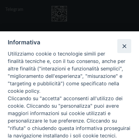
Telegram
Informativa
Utilizziamo cookie o tecnologie simili per
CONTATTI
finalità tecniche e, con il tuo consenso, anche per
Via San Giovanni Eudes 25, Roma
altre finalità ("interazioni e funzionalità semplici",
06. 661.30.39
"miglioramento dell'esperienza", "misurazione" e
fsp@paoline.org
"targeting e pubblicità") come specificato nella
cookie policy.
- Privacy Policy
- Cookie Policy
Cliccando su "accetta" acconsenti all'utilizzo dei
- Aggiorna Preferenze Cookies
cookie. Cliccando su "personalizza" puoi avere
maggiori informazioni sui cookie utilizzati e
personalizzare le tue preferenze. Cliccando su
"rifiuta" o chiudendo questa informativa proseguirai
la navigazione installando i soli cookie tecnici.