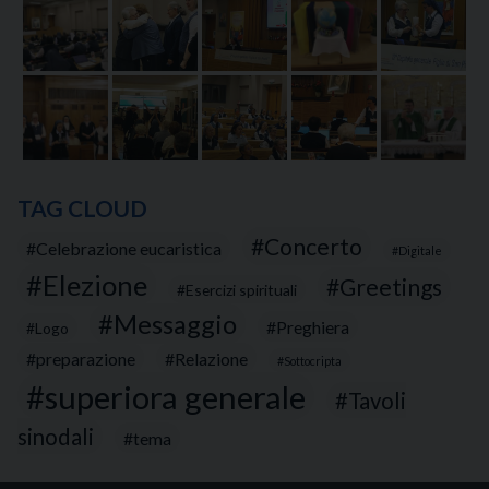
TAG CLOUD
Concerto
Celebrazione eucaristica
Digitale
Elezione
Greetings
Esercizi spirituali
Messaggio
Preghiera
Logo
preparazione
Relazione
Sottocripta
superiora generale
Tavoli
sinodali
tema