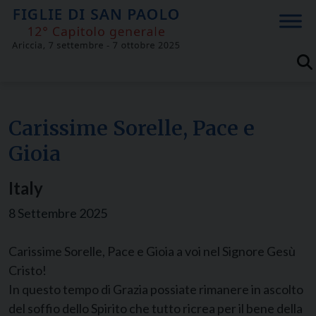
Skip
to
content
Carissime Sorelle, Pace e
Gioia
Italy
8 Settembre 2025
Carissime Sorelle, Pace e Gioia a voi nel Signore Gesù
Cristo!
In questo tempo di Grazia possiate rimanere in ascolto
del soffio dello Spirito che tutto ricrea per il bene della