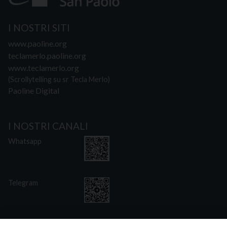
I NOSTRI SITI
www.paoline.org
teclamerlo.paoline.org
www.teclamerlo.org
(Scrollytelling su sr Tecla Merlo)
Paoline Digital
I NOSTRI CANALI
Whatsapp
Telegram