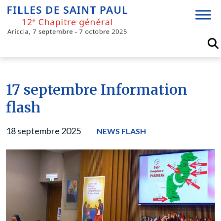
Skip
to
content
17 septembre Information
flash
18 septembre 2025
NEWS FLASH