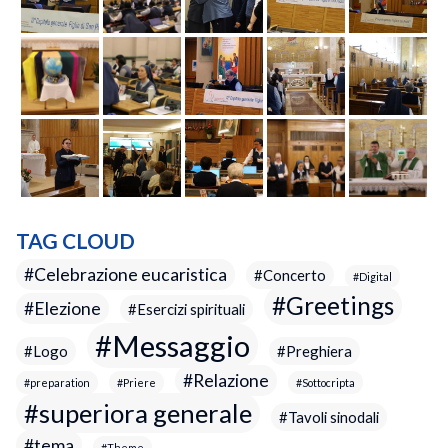
TAG CLOUD
Celebrazione eucaristica
Concerto
Digital
Greetings
Elezione
Esercizi spirituali
Messaggio
Logo
Preghiera
Relazione
preparation
Priere
Sottocripta
superiora generale
Tavoli sinodali
tema
Theme