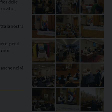
fica delle
a vita -,
tta la nostra
re, per il
n noi
 anche noi vi