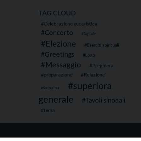
TAG CLOUD
Celebrazione eucaristica
Concerto
Digitale
Elezione
Esercizi spirituali
Greetings
Logo
Messaggio
Preghiera
preparazione
Relazione
superiora
Sottocripta
generale
Tavoli sinodali
tema