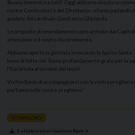
Buona domenica a tutti! Oggi abbiamo vissuto un moment
nostre Costituzioni e del Direttorio – stiamo parlando d
guidate dal cardinale Gianfranco Ghirlanda.
Le proposte di emendamento sono arrivate dai Capitoli r
attenzione e il nostro discernimento.
Abbiamo aperto la giornata invocando lo Spirito Santo, c
bene di tutte noi. Siamo profondamente grate per la sapi
l’Eucaristia al termine dei lavori.
Vi chiediamo di accompagnarci con la vostra preghiera in
portiamo nelle nostre preghiere!
5 ottobre inforrmazione flash-it