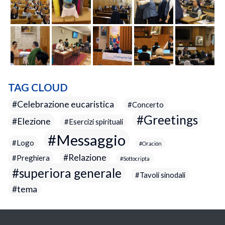
TAG CLOUD
Celebrazione eucaristica
Concerto
Greetings
Elezione
Esercizi spirituali
Messaggio
Logo
Oración
Relazione
Preghiera
Sottocripta
superiora generale
Tavoli sinodali
tema